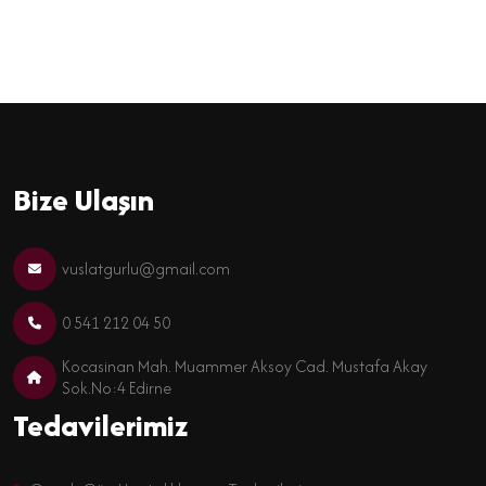
Bize Ulaşın
vuslatgurlu@gmail.com
0 541 212 04 50
Kocasinan Mah. Muammer Aksoy Cad. Mustafa Akay
Sok.No:4 Edirne
Tedavilerimiz