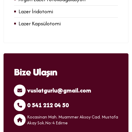
Lazer İridotomi
Lazer Kapsülotomi
Bize Ulaşın
vuslatgurlu@gmail.com
0 541 212 04 50
Kocasinan Mah. Muammer Aksoy Cad. Mustafa
Akay Sok.No:4 Edirne