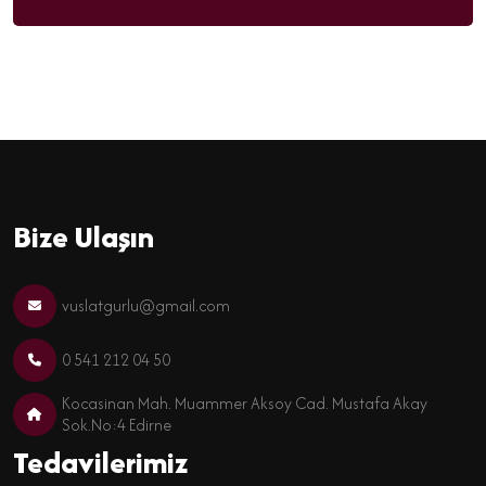
Bize Ulaşın
vuslatgurlu@gmail.com
0 541 212 04 50
Kocasinan Mah. Muammer Aksoy Cad. Mustafa Akay
Sok.No:4 Edirne
Tedavilerimiz